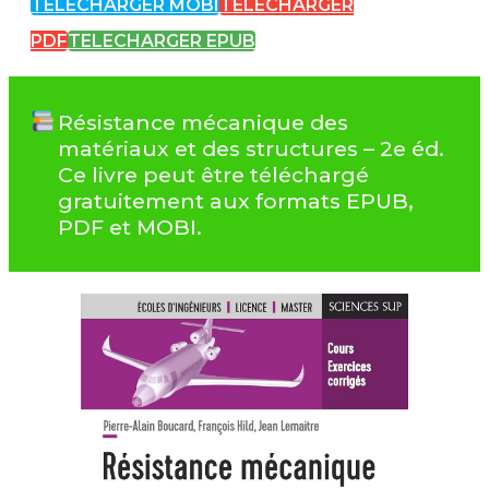
TELECHARGER MOBI
TELECHARGER
PDF
TELECHARGER EPUB
Résistance mécanique des
matériaux et des structures – 2e éd.
Ce livre peut être téléchargé
gratuitement aux formats EPUB,
PDF et MOBI.