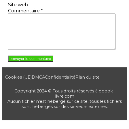
Site web
Commentaire
*
Cookies (UE)
DMCA
Confidentialité
Plan du site
Copyright 2024 © Tous droits réservés à ebook-
livre.com
Aucun fichier n'est hébergé sur ce site, tous les fichiers
sont hébergés sur des serveurs externes.