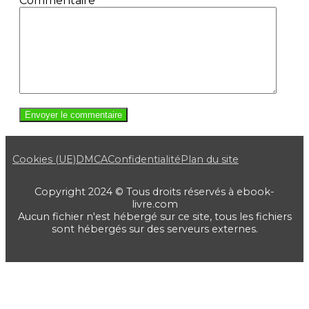
Commentaire
*
Cookies (UE)
DMCA
Confidentialité
Plan du site
Copyright 2024 © Tous droits réservés à ebook-
livre.com
Aucun fichier n'est hébergé sur ce site, tous les fichiers
sont hébergés sur des serveurs externes.