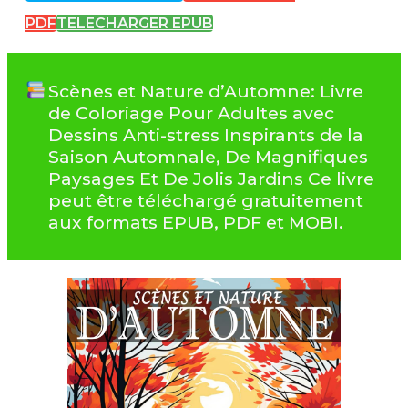
PDF
TELECHARGER EPUB
Scènes et Nature d’Automne: Livre
de Coloriage Pour Adultes avec
Dessins Anti-stress Inspirants de la
Saison Automnale, De Magnifiques
Paysages Et De Jolis Jardins Ce livre
peut être téléchargé gratuitement
aux formats EPUB, PDF et MOBI.