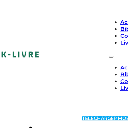
Ac
Bi
Co
Li
Ac
Bi
Co
Li
TELECHARGER MOB