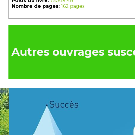
Poids du livre:
75049 KB
Nombre de pages:
162 pages
Autres ouvrages susce