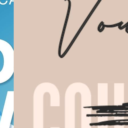
outils mathématiques
spensables à la physique-
ie au collège