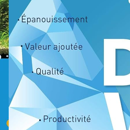
Les 
indi
chim