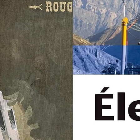
Cont
La Fi