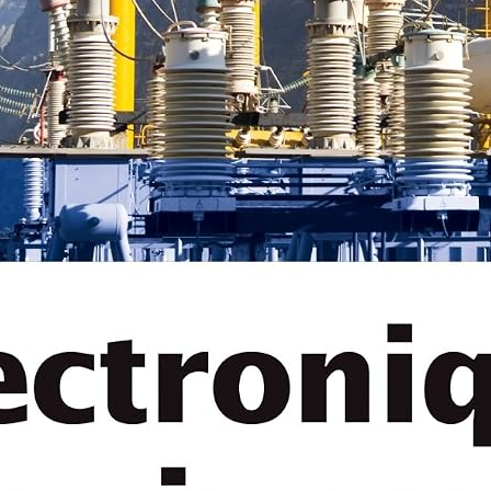
es sanan du Burkina Faso :
lle Caillou