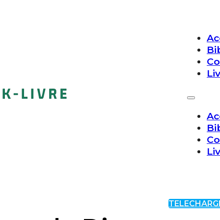
Ac
Bi
Co
Li
Ac
Bi
Co
Li
TELECHARG