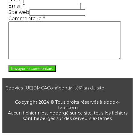
Email *
Site web
Commentaire
*
Cookies (UE)
DMCA
Confidentialité
Plan du site
Copyright 2024 © Tous droits réservés à ebook-
livre.com
Aucun fichier n'est hébergé sur ce site, tous les fichiers
sont hébergés sur des serveurs externes.