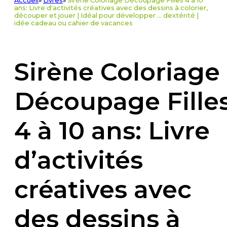
Accueil
»
Livres
»
Sirène Coloriage Découpage Filles 4 à 10
ans: Livre d'activités créatives avec des dessins à colorier,
découper et jouer | Idéal pour développer ... dextérité |
idée cadeau ou cahier de vacances
Sirène Coloriage
Découpage Fille
4 à 10 ans: Livre
d’activités
créatives avec
des dessins à