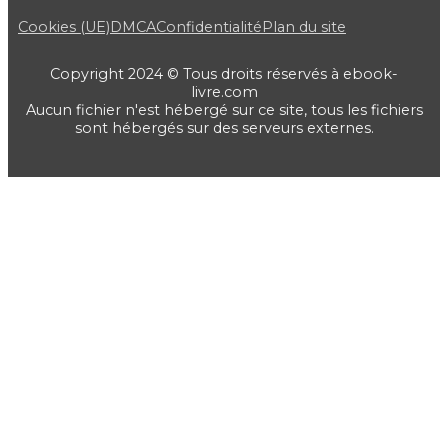
Cookies (UE)
DMCA
Confidentialité
Plan du site
Copyright 2024 © Tous droits réservés à ebook-
livre.com
Aucun fichier n'est hébergé sur ce site, tous les fichiers
sont hébergés sur des serveurs externes.