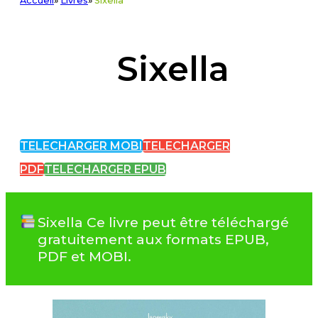
Accueil
»
Livres
»
Sixella
Sixella
TELECHARGER MOBI
TELECHARGER
PDF
TELECHARGER EPUB
Sixella Ce livre peut être téléchargé
gratuitement aux formats EPUB,
PDF et MOBI.