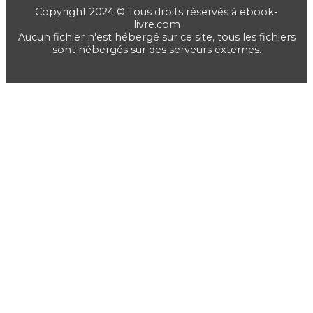
Copyright 2024 © Tous droits réservés à ebook-
livre.com
Aucun fichier n'est hébergé sur ce site, tous les fichiers
sont hébergés sur des serveurs externes.