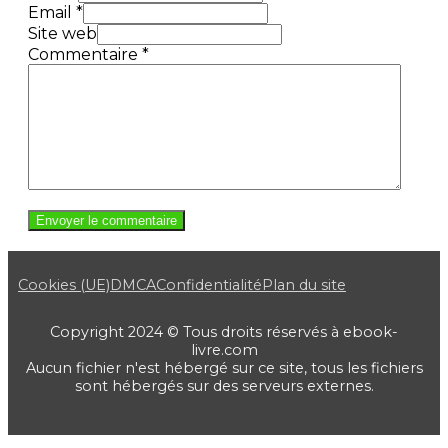
Email *
Site web
Commentaire
*
Cookies (UE)
DMCA
Confidentialité
Plan du site
Copyright 2024 © Tous droits réservés à ebook-
livre.com
Aucun fichier n'est hébergé sur ce site, tous les fichiers
sont hébergés sur des serveurs externes.