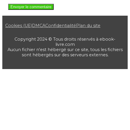
Cookies (UE)
DMCA
Confidentialité
Plan du site
Copyright 2024 © Tous droits réservés à ebook-
livre.com
Aucun fichier n'est hébergé sur ce site, tous les fichiers
sont hébergés sur des serveurs externes.