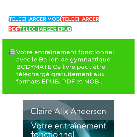
TELECHARGER MOBI
TELECHARGER
PDF
TELECHARGER EPUB
Votre entraînement fonctionnel
avec le Ballon de gymnastique
BODYMATE Ce livre peut être
téléchargé gratuitement aux
formats EPUB, PDF et MOBI.