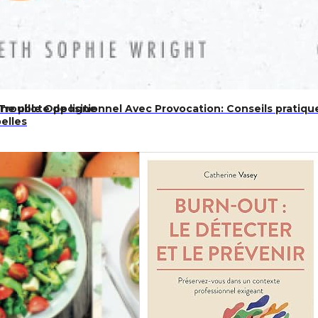
ne pilote de ligne
Trouble Oppositionnel Avec Provocation: Conseils pratique
elles