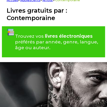
Accueil
»
Adolescents
»
Amour
»
Contemporaine
Livres gratuits par :
Contemporaine
Trouvez vos
livres électroniques
préférés par année, genre, langue,
âge ou auteur.