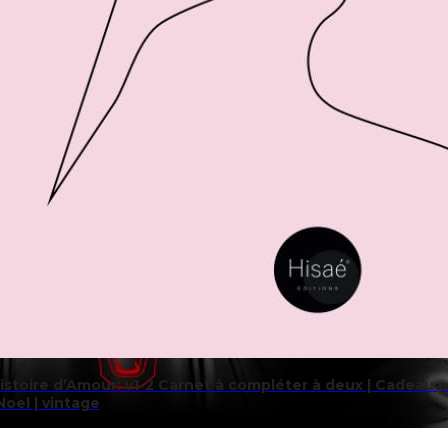
stoire d’Amour: v1-2 Carnet à compléter à deux | Cadeau p
oel | vintage