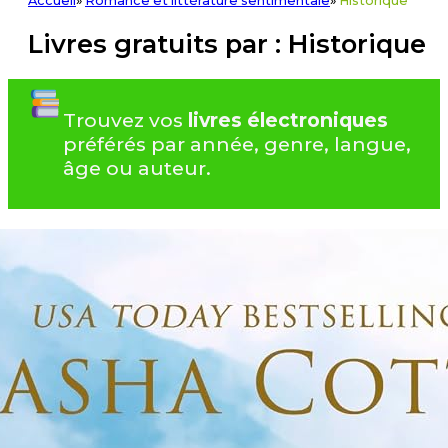
Accueil
»
Romance et littérature sentimentale
»
Historique
Livres gratuits par : Historique
Trouvez vos
livres électroniques
préférés par année, genre, langue,
âge ou auteur.