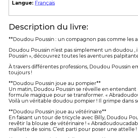
Langue:
Français
Description du livre:
**Doudou Poussin : un compagnon pas comme les au
Doudou Poussin n’est pas simplement un doudou , il es
Poussin », découvrez toutes les aventures palpitant
À travers différentes professions, Doudou Poussin e
toujours !
**Doudou Poussin joue au pompier**
Un matin, Doudou Poussin se réveille en entendant des 
formule magique pour se transformer. « Abradoudoucad
Voilà un véritable doudou pompier ! Il grimpe dans so
**Doudou Poussin joue au vétérinaire**
En faisant un tour de tricycle avec Billy, Doudou Po
revêtir la blouse de vétérinaire ! « Abradoudoucad
mallette de soins. C’est parti pour poser une attelle !