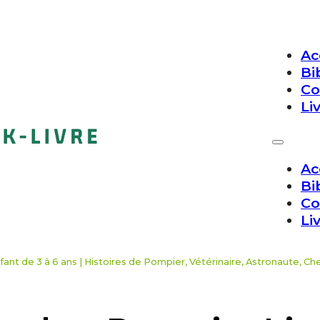
Ac
Bi
Co
Li
Ac
Bi
Co
Li
ant de 3 à 6 ans | Histoires de Pompier, Vétérinaire, Astronaute, Ch