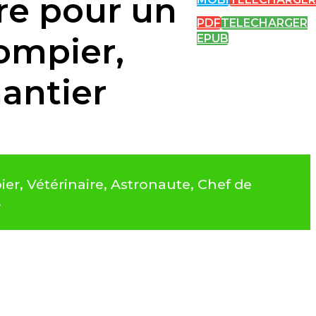
re pour un
PDF
TELECHARGER
Pompier,
EPUB
hantier
er, Vétérinaire, Astronaute, Chef de
.