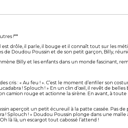
tres !**
t drôle, il parle, il bouge et il connaît tout sur les mét
es de Doudou Poussin et de son petit garçon, Billy, réu
mmène Billy et les enfants dans un monde fascinant, remp
cris : « Au feu ! ». C’est le moment d’enfiler son costum
abra ! Splouch ! » En un clin d’œil, il revêt de belles
n camion rouge et actionne la sirène. En avant, à toute a
ussin aperçoit un petit écureuil à la patte cassée. Pas d
abra ! Splouch ! » Doudou Poussin plonge dans une malle
 Oh là là, un escargot tout cabossé l’attend !