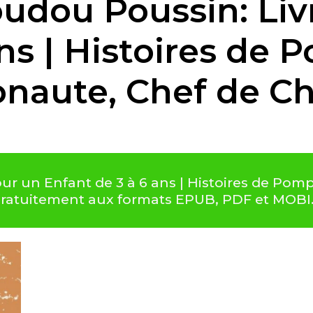
oudou Poussin: Liv
ns | Histoires de 
ronaute, Chef de C
ur un Enfant de 3 à 6 ans | Histoires de Pompi
 gratuitement aux formats EPUB, PDF et MOBI