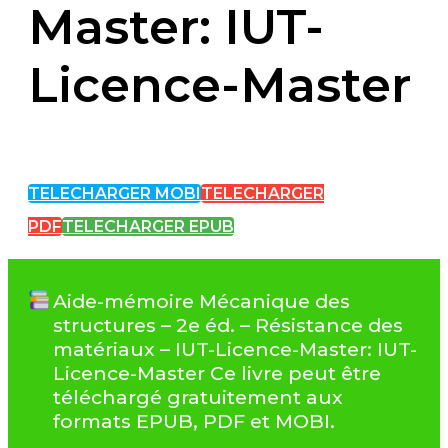
Master: IUT-
Licence-Master
TELECHARGER MOBI
TELECHARGER
PDF
TELECHARGER EPUB
Aide-mémoire Mécanique des
structures – 2e éd. – Résistance des
matériaux – IUT-Licence-Master: IUT-
Licence-Master Ce livre peut être
téléchargé gratuitement aux
formats EPUB, PDF et MOBI.