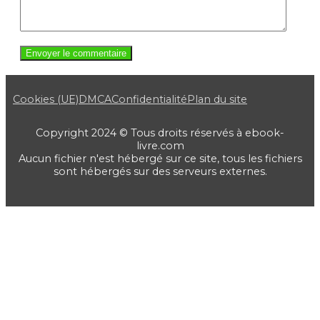
Cookies (UE)
DMCA
Confidentialité
Plan du site
Copyright 2024 © Tous droits réservés à ebook-
livre.com
Aucun fichier n'est hébergé sur ce site, tous les fichiers
sont hébergés sur des serveurs externes.