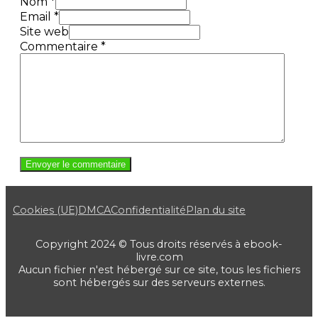
Nom *
Email *
Site web
Commentaire
*
Cookies (UE)
DMCA
Confidentialité
Plan du site
Copyright 2024 © Tous droits réservés à ebook-
livre.com
Aucun fichier n'est hébergé sur ce site, tous les fichiers
sont hébergés sur des serveurs externes.