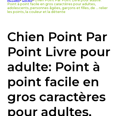
Accueil
»
Livres
»
Chien Point Par Point Livre pour adulte:
Point à point facile en gros caractères pour adultes,
adolescents, personnes âgées, garçons et filles, de ... relier
les points, la couleur et la détente
Chien Point Par
Point Livre pour
adulte: Point à
point facile en
gros caractères
pour adultes,