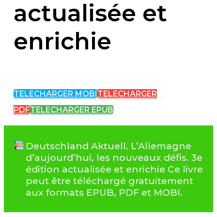
actualisée et
enrichie
TELECHARGER MOBI
TELECHARGER
PDF
TELECHARGER EPUB
Deutschland Aktuell. L’Allemagne
d’aujourd’hui, les nouveaux défis. 3e
édition actualisée et enrichie Ce livre
peut être téléchargé gratuitement
aux formats EPUB, PDF et MOBI.