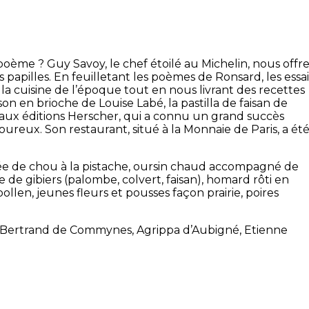
oème ? Guy Savoy, le chef étoilé au Michelin, nous offr
 papilles. En feuilletant les poèmes de Ronsard, les essai
 la cuisine de l’époque tout en nous livrant des recettes
n en brioche de Louise Labé, la pastilla de faisan de
n aux éditions Herscher, qui a connu un grand succès
ureux. Son restaurant, situé à la Monnaie de Paris, a ét
êlée de chou à la pistache, oursin chaud accompagné de
 de gibiers (palombe, colvert, faisan), homard rôti en
ollen, jeunes fleurs et pousses façon prairie, poires
s, Bertrand de Commynes, Agrippa d’Aubigné, Etienne