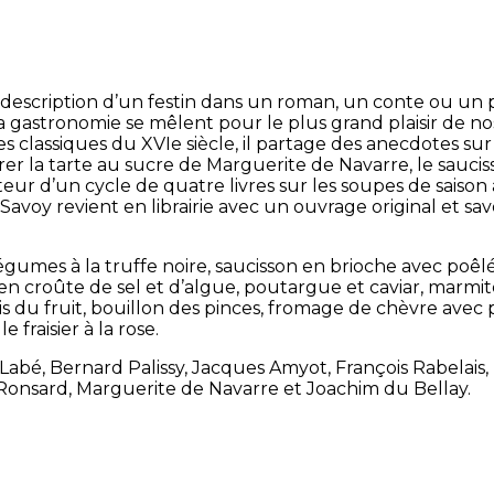
 description d’un festin dans un roman, un conte ou un p
la gastronomie se mêlent pour le plus grand plaisir de nos
s classiques du XVIe siècle, il partage des anecdotes sur
r la tarte au sucre de Marguerite de Navarre, le saucisso
teur d’un cycle de quatre livres sur les soupes de saiso
oy revient en librairie avec un ouvrage original et savo
 légumes à la truffe noire, saucisson en brioche avec po
n croûte de sel et d’algue, poutargue et caviar, marmite
is du fruit, bouillon des pinces, fromage de chèvre avec p
 fraisier à la rose.
 Labé, Bernard Palissy, Jacques Amyot, François Rabelai
Ronsard, Marguerite de Navarre et Joachim du Bellay.