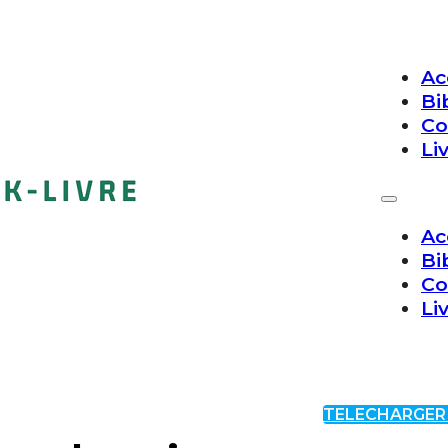
Ac
Bi
Co
Li
Ac
Bi
Co
Li
TELECHARGER