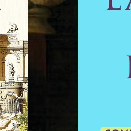
Concours Greffier et Directeur de
services de greffe judiciaires 202
Sujets d’Annales 2022 et 2021
entièrement corrigés et rédigés –
de dissertation et de QRC corrigés
rédigés