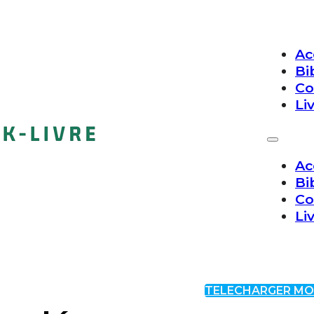
Ac
Bi
Co
Li
Ac
Bi
Co
Li
TELECHARGER MO