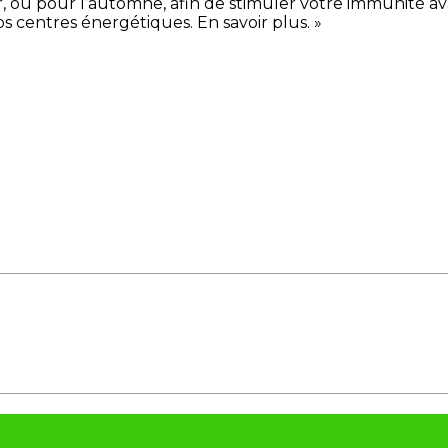
 ou pour l’automne, afin de stimuler votre immunité ava
os centres énergétiques. En savoir plus. »