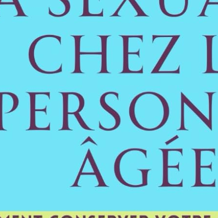
s
2-2023:
 Des …
 et