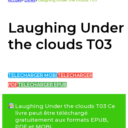
Accueil
»
Livres
»
Laughing Under the clouds T03
Laughing Under
the clouds T03
TELECHARGER MOBI
TELECHARGER
PDF
TELECHARGER EPUB
Laughing Under the clouds T03 Ce
livre peut être téléchargé
gratuitement aux formats EPUB,
PDF et MOBI.