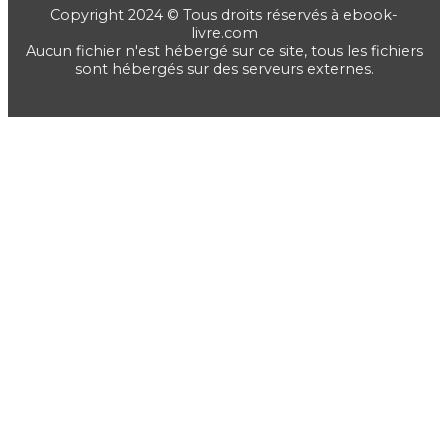
Copyright 2024 © Tous droits réservés à ebook-
livre.com
Aucun fichier n'est hébergé sur ce site, tous les fichiers
sont hébergés sur des serveurs externes.