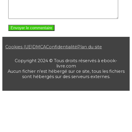
Cookies (UE)
DMCA
Confidentialité
Plan du site
Copyright 2024 © Tous droits réservés à ebook-
livre.com
Aucun fichier n'est hébergé sur ce site, tous les fichiers
sont hébergés sur des serveurs externes.