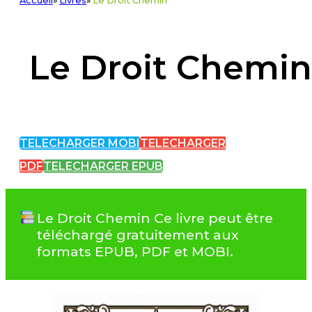
Accueil
»
Livres
»
Le Droit Chemin
Le Droit Chemin
TELECHARGER MOBI
TELECHARGER
PDF
TELECHARGER EPUB
Le Droit Chemin Ce livre peut être
téléchargé gratuitement aux
formats EPUB, PDF et MOBI.