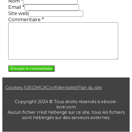
Nom *
Email *
Site web
Commentaire
*
Cookies (UE)
DMCA
Confidentialité
Plan du site
Copyright 2024 © Tous droits réservés à ebook-
livre.com
Aucun fichier n'est hébergé sur ce site, tous les fichiers
sont hébergés sur des serveurs externes.