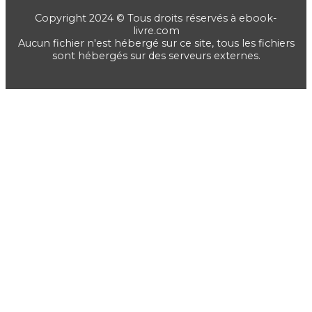
Copyright 2024 © Tous droits réservés à ebook-
livre.com
Aucun fichier n'est hébergé sur ce site, tous les fichiers
sont hébergés sur des serveurs externes.