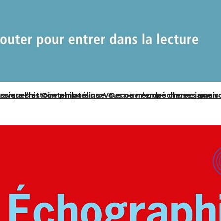
travers l’histoire philatélique, Decouvrez des choses que v
 Classiques et Contemporains: Vous ne m’empêcherez jamais 