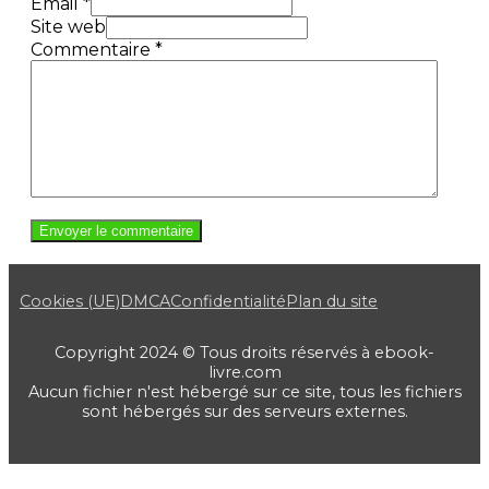
Email *
Site web
Commentaire
*
Cookies (UE)
DMCA
Confidentialité
Plan du site
Copyright 2024 © Tous droits réservés à ebook-
livre.com
Aucun fichier n'est hébergé sur ce site, tous les fichiers
sont hébergés sur des serveurs externes.