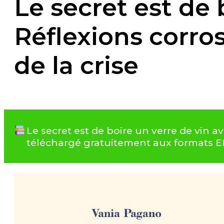
Le secret est de 
Réflexions corro
de la crise
Le secret est de boire un verre de vin a
téléchargé gratuitement aux formats 