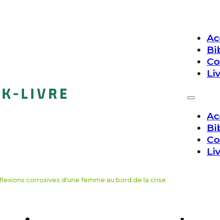
Ac
Bi
Co
Li
Ac
Bi
Co
Li
éflexions corrosives d'une femme au bord de la crise