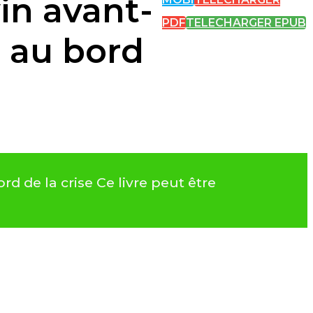
vin avant-
PDF
TELECHARGER EPUB
 au bord
d de la crise Ce livre peut être