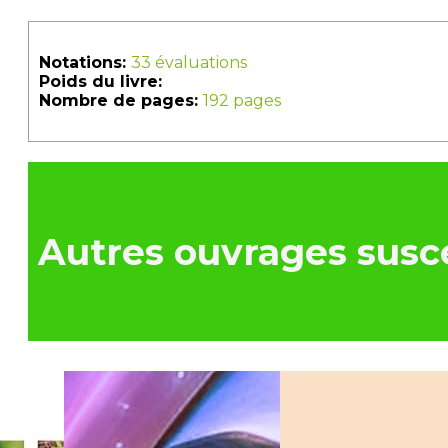
Notations:
33 évaluations
Poids du livre:
Nombre de pages:
192 pages
Autres ouvrages susce