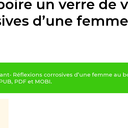
boire un verre de 
sives d’une femme
vant- Réflexions corrosives d’une femme au bor
EPUB, PDF et MOBI.