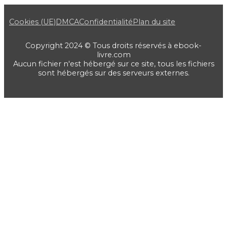
Cookies (UE)
DMCA
Confidentialité
Plan du site
Copyright 2024 © Tous droits réservés à ebook-
livre.com
Aucun fichier n'est hébergé sur ce site, tous les fichiers
sont hébergés sur des serveurs externes.