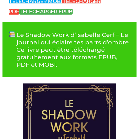
TELECHARGER MOBI
TELECHARGER
PDF
TELECHARGER EPUB
Le Shadow Work d’Isabelle Cerf – Le
journal qui éclaire tes parts d’ombre
Ce livre peut être téléchargé
gratuitement aux formats EPUB,
PDF et MOBI.