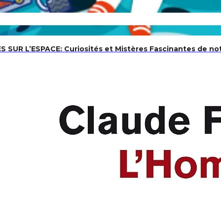
in en perspective | Dessin industrielle en 3D, professionnel
 SUR L’ESPACE: Curiosités et Mistères Fascinantes de not