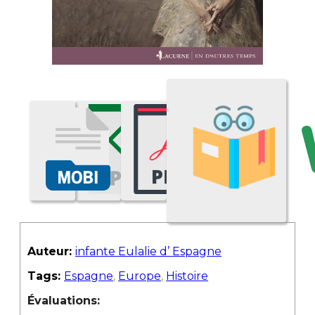
Auteur:
infante Eulalie d’ Espagne
Tags:
Espagne
,
Europe
,
Histoire
Évaluations: