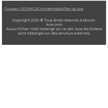
Cookies (UE)
DMCA
Confidentialité
Plan du site
Copyright 2024 © Tous droits réservés à ebook-
livre.com
Aucun fichier n'est hébergé sur ce site, tous les fichiers
sont hébergés sur des serveurs externes.