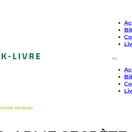
Ac
Bi
Co
Li
Ac
Bi
Co
Li
 ORDRE MONDIAL