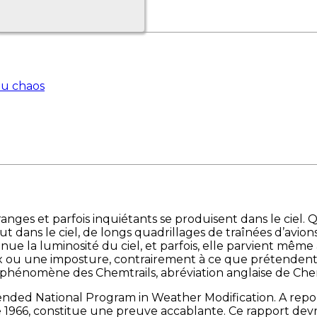
du chaos
es et parfois inquiétants se produisent dans le ciel. 
t dans le ciel, de longs quadrillages de traînées d’avion
nue la luminosité du ciel, et parfois, elle parvient même 
oax ou une imposture, contrairement à ce que prétendent c
phénomène des Chemtrails, abréviation anglaise de Chemi
ended National Program in Weather Modification. A rep
1966, constitue une preuve accablante. Ce rapport devrai