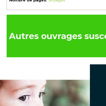
Nombre de pages:
36 pages
Autres ouvrages susce