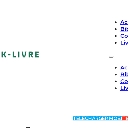
Ac
Bi
Co
Li
Ac
Bi
Co
Li
TELECHARGER MOBI
T