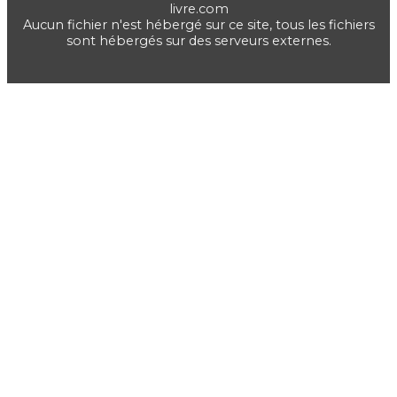
livre.com
Aucun fichier n'est hébergé sur ce site, tous les fichiers
sont hébergés sur des serveurs externes.