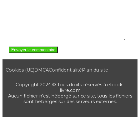
Cookies (UE)
DMCA
Confidentialité
Plan du site
Copyright 2024 © Tous droits réservés à ebook-
livre.com
Aucun fichier n'est hébergé sur ce site, tous les fichiers
sont hébergés sur des serveurs externes.