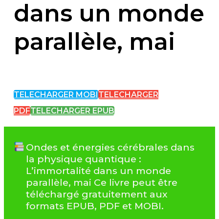
dans un monde
parallèle, mai
TELECHARGER MOBI
TELECHARGER
PDF
TELECHARGER EPUB
Ondes et énergies cérébrales dans
la physique quantique :
L’immortalité dans un monde
parallèle, mai Ce livre peut être
téléchargé gratuitement aux
formats EPUB, PDF et MOBI.