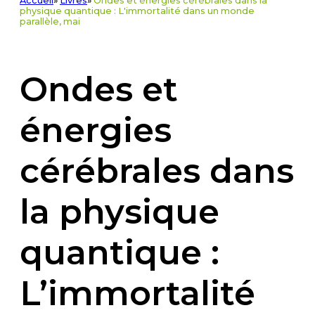
Accueil
»
Livres
»
Ondes et énergies cérébrales dans la
physique quantique : L'immortalité dans un monde
parallèle, mai
Ondes et
énergies
cérébrales dans
la physique
quantique :
L’immortalité