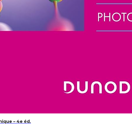
nique – 4e éd.