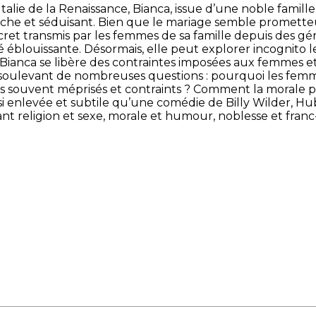
talie de la Renaissance, Bianca, issue d’une noble famille,
 riche et séduisant. Bien que le mariage semble promett
ret transmis par les femmes de sa famille depuis des gén
éblouissante. Désormais, elle peut explorer incognito l
nca se libère des contraintes imposées aux femmes et p
, soulevant de nombreuses questions : pourquoi les femm
ls souvent méprisés et contraints ? Comment la morale pe
si enlevée et subtile qu’une comédie de Billy Wilder, H
t religion et sexe, morale et humour, noblesse et franc-p