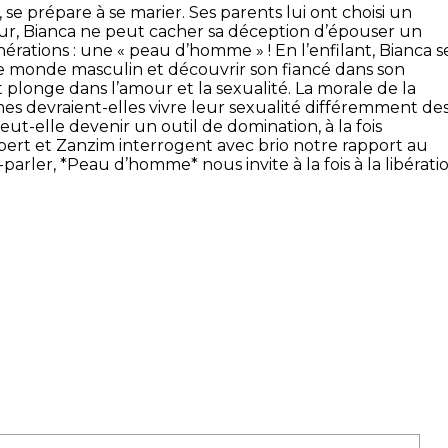
 se prépare à se marier. Ses parents lui ont choisi un
eur, Bianca ne peut cacher sa déception d’épouser un
érations : une « peau d’homme » ! En l’enfilant, Bianca s
e monde masculin et découvrir son fiancé dans son
longe dans l’amour et la sexualité. La morale de la
es devraient-elles vivre leur sexualité différemment de
ut-elle devenir un outil de domination, à la fois
ubert et Zanzim interrogent avec brio notre rapport au
arler, *Peau d’homme* nous invite à la fois à la libérati