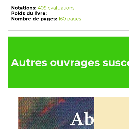
Notations:
409 évaluations
Poids du livre:
Nombre de pages:
160 pages
Autres ouvrages susce