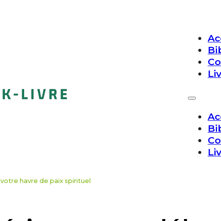
Ac
Bi
Co
Li
Ac
Bi
Co
Li
otre havre de paix spirituel