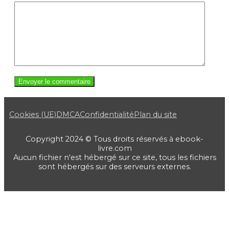
Cookies (UE)
DMCA
Confidentialité
Plan du site
Copyright 2024 © Tous droits réservés à ebook-
livre.com
Aucun fichier n'est hébergé sur ce site, tous les fichiers
sont hébergés sur des serveurs externes.