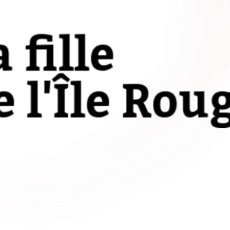
f Carnet d’entraînement: Cahier
xercice pour progresser | Sport et
sion pour le Golf | Livre pour
ant ou adulte | Entraînement et
rentissage, cahier de sport |