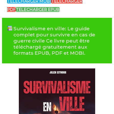
TELECHARGER MOBI
TELECHARGER
PDF
TELECHARGER EPUB
Survivalisme en ville: Le guide
complet pour survivre en cas de
guerre civile Ce livre peut être
téléchargé gratuitement aux
formats EPUB, PDF et MOBI.