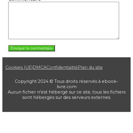
Cookies (UE)
DMCA
Confidentialité
Plan du site
Copyright 2024 © Tous droits réservés à ebook-
livre.com
Aucun fichier n'est hébergé sur ce site, tous les fichiers
sont hébergés sur des serveurs externes.