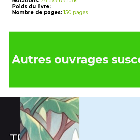
Notations:
24 évaluations
Poids du livre:
Nombre de pages:
150 pages
Autres ouvrages susce