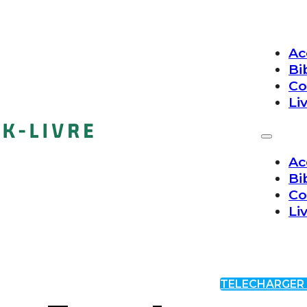
Ac
Bi
Co
Li
Ac
Bi
Co
Li
TELECHARGER