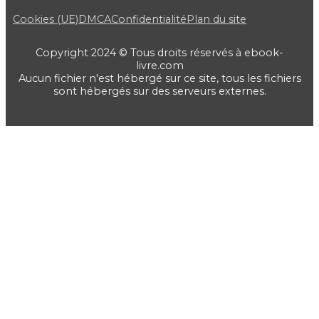
Cookies (UE)
DMCA
Confidentialité
Plan du site
Copyright 2024 © Tous droits réservés à ebook-
livre.com
Aucun fichier n'est hébergé sur ce site, tous les fichiers
sont hébergés sur des serveurs externes.