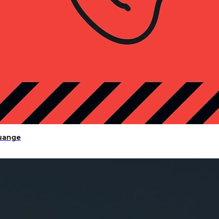
es
ouange