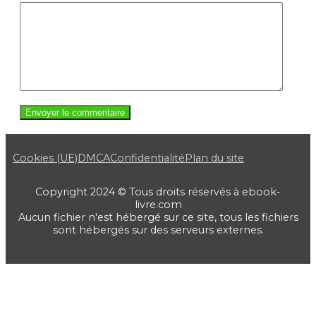
Cookies (UE)
DMCA
Confidentialité
Plan du site
Copyright 2024 © Tous droits réservés à ebook-
livre.com
Aucun fichier n'est hébergé sur ce site, tous les fichiers
sont hébergés sur des serveurs externes.