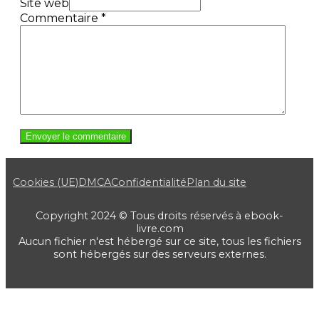
Site web
Commentaire
*
Cookies (UE)
DMCA
Confidentialité
Plan du site
Copyright 2024 © Tous droits réservés à ebook-
livre.com
Aucun fichier n'est hébergé sur ce site, tous les fichiers
sont hébergés sur des serveurs externes.