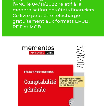
l’ANC le 04/11/2022 relatif à la
modernisation des états financiers
Ce livre peut être téléchargé
gratuitement aux formats EPUB,
PDF et MOBI.