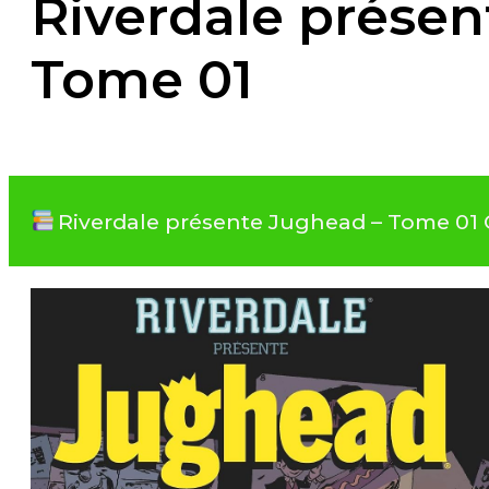
Riverdale présen
Tome 01
Riverdale présente Jughead – Tome 01 C